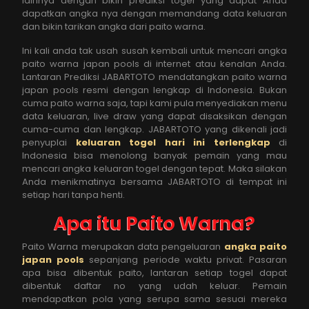
lainnya dengan bikin prediksi togel yang dapat Anda
dapatkan angka nya dengan memandang data keluaran
dan bikin tarikan angka dari paito warna.
Ini kali anda tak usah susah kembali untuk mencari angka
paito warna japan pools di internet atau kenalan Anda.
Lantaran Prediksi JABARTOTO mendatangkan paito warna
japan pools resmi dengan lengkap di Indonesia. Bukan
cuma paito warna saja, tapi kami pula menyediakan menu
data keluaran, live draw yang dapat disaksikan dengan
cuma-cuma dan lengkap. JABARTOTO yang dikenali jadi
penyuplai
keluaran togel hari ini terlengkap
di
Indonesia bisa menolong banyak pemain yang mau
mencari angka keluaran togel dengan tepat. Maka silakan
Anda menikmatinya bersama JABARTOTO di tempat ini
setiap hari tanpa henti.
Apa itu Paito Warna?
Paito Warna merupakan data pengeluaran
angka paito
japan pools
sepanjang periode waktu privat. Pasaran
apa bisa dibentuk paito, lantaran setiap togel dapat
dibentuk daftar no yang udah keluar. Pemain
mendapatkan pola yang serupa sama sesuai mereka