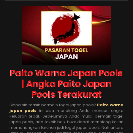
Paito Warna Japan Pools
| Angka Paito Japan
Pools
Terakurat
Siapa sih masih bermain togel japan pools?
Paito warna
japan pools
ini bisa menolong Anda mencari angka
keluaran tepat. Sebelumnya Anda mulai bermain togel
japan pools, ada teknik baik buat dapat menolong kalian
memenangkan taruhan judi togel japan pools. Nah antara