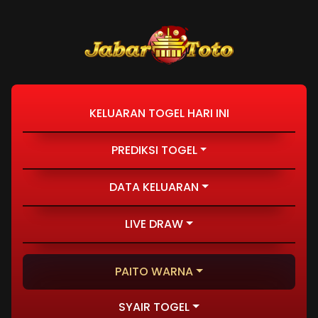
KELUARAN TOGEL HARI INI
PREDIKSI TOGEL
DATA KELUARAN
LIVE DRAW
PAITO WARNA
SYAIR TOGEL