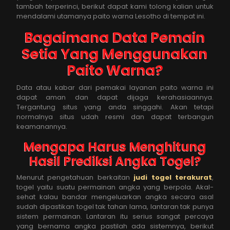
tambah terperinci, berikut dapat kami tolong kalian untuk
mendalami utamanya paito warna Lesotho di tempat ini.
Bagaimana Data
Pemain
Setia Yang
Menggunakan
Paito Warna?
Data atau kabar dari pemakai layanan paito warna ini
dapat aman dan dapat dijaga kerahasiaannya.
Tergantung situs yang anda singgahi. Akan tetapi
normalnya situs udah resmi dan dapat terbangun
keamanannya.
Mengapa Harus
Menghitung
Hasil Prediksi Angka Togel?
Menurut pengetahuan berkaitan
judi togel terakurat
,
togel yaitu suatu permainan angka yang berpola. Akal-
sehat kalau bandar mengeluarkan angka secara asal
sudah dipastikan togel tak tahan lama, lantaran tak punya
sistem permainan. Lantaran itu serius sangat percaya
yang bernama angka pastilah ada sistemnya, berikut