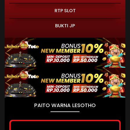
RTP SLOT
BUKTI JP
PAITO WARNA LESOTHO