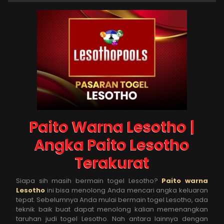
Paito Warna Lesotho |
Angka Paito Lesotho
Terakurat
Siapa sih masih bermain togel Lesotho?
Paito warna
Lesotho
ini bisa menolong Anda mencari angka keluaran
tepat. Sebelumnya Anda mulai bermain togel Lesotho, ada
teknik baik buat dapat menolong kalian memenangkan
taruhan judi togel Lesotho. Nah antara lainnya dengan