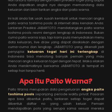
Nah antara lainnya dengan bikin prediksi togel yang dapat
Anda dapatkan angka nya dengan memandang data
keluaran dan bikin tarikan angka dari paito warna.
Ini kali anda tak usah susah kembali untuk mencari angka
paito warna toshima pools di internet atau kenalan Anda.
Lantaran Prediksi JABARTOTO mendatangkan paito warna
toshima pools resmi dengan lengkap di Indonesia. Bukan
cuma paito warna saja, tapi kami pula menyediakan menu
data keluaran, live draw yang dapat disaksikan dengan
cuma-cuma dan lengkap. JABARTOTO yang dikenali jadi
penyuplai
keluaran togel hari ini terlengkap
di
Indonesia bisa menolong banyak pemain yang mau
mencari angka keluaran togel dengan tepat. Maka silakan
Anda menikmatinya bersama JABARTOTO di tempat ini
setiap hari tanpa henti.
Apa itu Paito Warna?
Paito Warna merupakan data pengeluaran
angka paito
toshima pools
sepanjang periode waktu privat. Pasaran
apa bisa dibentuk paito, lantaran setiap togel dapat
dibentuk daftar no yang udah keluar. Pemain
mendapatkan pola yang serupa sama sesuai mereka