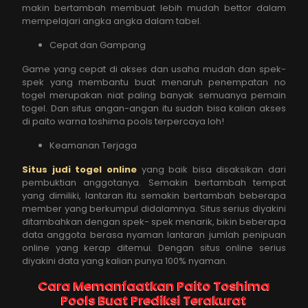
makin bertambah membuat lebih mudah bettor dalam
mempelajari angka angka dalam tabel.
Cepat dan Gampang
Game yang cepat di akses dan usaha mudah dan spek-
spek yang membantu buat menaruh penempatan no
togel merupakan niat paling banyak semuanya pemain
togel. Dan situs angan-angan itu sudah bisa kalian akses
di paito warna toshima pools terpercaya loh!
Keamanan Terjaga
Situs judi togel online
yang baik bisa disaksikan dari
pembuktian anggotanya. Semakin bertambah tempat
yang dimiliki, lantaran itu semakin bertambah beberapa
member yang berkumpul didalamnya. Situs serius diyakini
ditambahkan dengan spek- spek menarik, bikin beberapa
data anggota berasa nyaman lantaran jumlah penipuan
online yang kerap ditemui. Dengan situs online serius
diyakini data yang kalian punya 100% nyaman.
Cara
Memanfaatkan
Paito Toshima
Pools Buat Prediksi
Terakurat