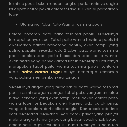
toshima pools bukan random angka, pada akhirnya angka
ini dapat bettor pakai dalam terasa rujukan di permainan
togel.
Utamanya Pakai Paito Warna Toshima pools
Dalam bocoran data paito toshima pools, sebetulnya
terdapat banyak tipe. Tabel paito warna toshima pools ini
dikeluarkan dalam beberapa bentuk, akan tetapi yang
paling populer sekedar ada 2 tabel paito warna toshima
pools adalah tabel paito biasa dan tabel paito warna.
Akan tetapi yang banyak dicari untuk beberapa umumnya
merupakan tabel paito warna toshima pools. Lantaran
tabel
paito warna togel
punya beberapa kelebihan
yang paling memberikan keuntungan.
Sebetulnya angka yang terdapat di paito warna toshima
pools resmi seragam dengan tabel paito yang umum atau
biasa, sekedar yang akan tetapi merupakan dalam paito
warna togel terbedakan oleh karena ada corak privat
yang terbedakan dari setiap angka. Dan besok ada info
soal beberapa berwarna. Ada corak privat yang punyai
makna angka itu punya peluang besar sekali untuk keluar
dalam hasil togel sesudah itu. Pada akhirnya ini semakin