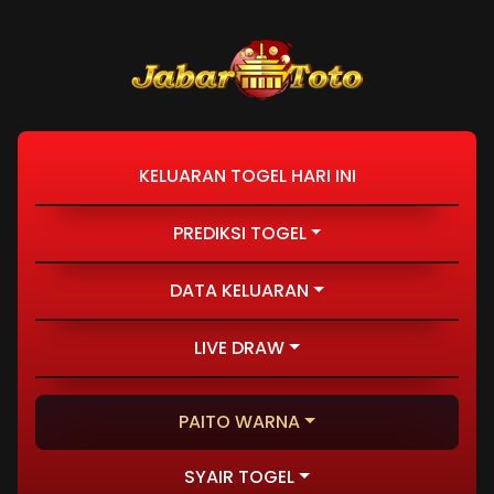
KELUARAN TOGEL HARI INI
PREDIKSI TOGEL
DATA KELUARAN
LIVE DRAW
PAITO WARNA
SYAIR TOGEL