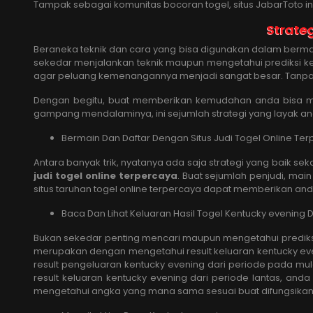
Tampak sebagai komunitas bocoran togel, situs JabarToto in
Strate
Beraneka teknik dan cara yang bisa digunakan dalam berm
sekedar menjalankan teknik maupun mengetahui prediksi ken
agar peluang kemenangannya menjadi sangat besar. Tanpa mem
Dengan begitu, buat memberikan kemudahan anda bisa men
gampang mendalaminya, ini sejumlah strategi yang layak
Bermain Dan Daftar Dengan Situs Judi Togel Online Te
Antara banyak trik, nyatanya ada saja strategi yang baik
judi togel online terpercaya
. Buat sejumlah penjudi, mai
situs taruhan togel online terpercaya dapat memberikan a
Baca Dan Lihat Keluaran Hasil Togel Kentucky evening
Bukan sekedar penting mencari maupun mengetahui prediksi
merupakan dengan mengetahui result keluaran kentucky even
result pengeluaran kentucky evening dari periode pada m
result keluaran kentucky evening dari periode lantas, a
mengetahui angka yang mana sama sesuai buat difungsikan