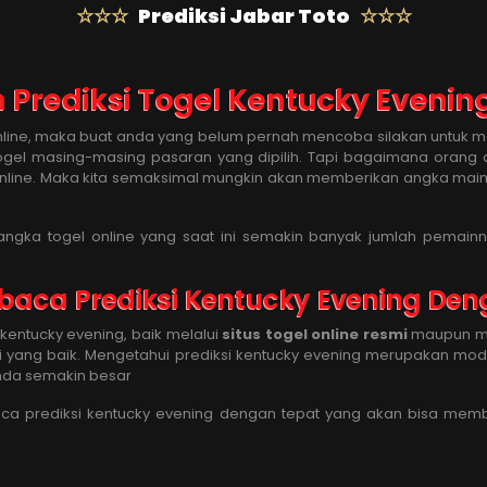
☆☆☆
Prediksi Jabar Toto
☆☆☆
 Prediksi Togel Kentucky Evening 
online, maka buat anda yang belum pernah mencoba silakan untuk m
togel masing-masing pasaran yang dipilih. Tapi bagaimana orang
online. Maka kita semaksimal mungkin akan memberikan angka main
angka togel online yang saat ini semakin banyak jumlah pemai
baca Prediksi Kentucky Evening Den
 kentucky evening, baik melalui
situs togel online resmi
maupun me
si yang baik. Mengetahui prediksi kentucky evening merupakan m
nda semakin besar
baca prediksi kentucky evening dengan tepat yang akan bisa m