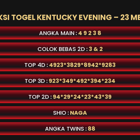
KSI TOGEL KENTUCKY EVENING – 23 ME
ANGKA MAIN
:
4 9 2 3 8
COLOK BEBAS 2D
:
3 & 2
TOP 4D
:
4923*3829*8942*9283
TOP 3D
:
923*349*492*394*234
TOP 2D
:
94*29*24*23*43*39
SHIO
:
NAGA
ANGKA TWINS
:
88