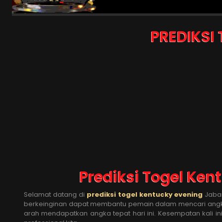
PREDIKSI
Prediksi Togel Ken
Selamat datang di
prediksi
togel kentucky evening
Jabar
berkeinginan dapat membantu pemain dalam mencari angka b
arah mendapatkan angka tepat hari ini. Kesempatan kali 