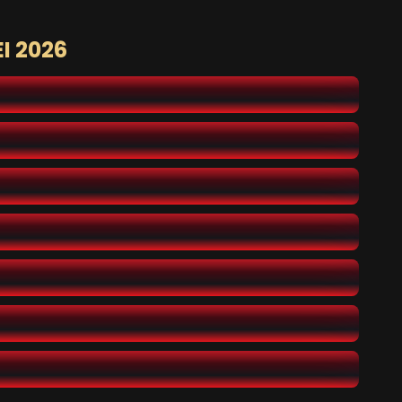
I 2026