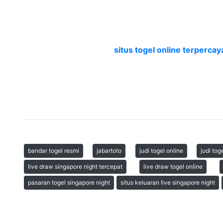
Tulis keluaran dari hasil pasaran yang anda gu
Setelah itu, tulislah dengan tepat hasil dari r
Kombinasikan dengan metode yang anda miliki
Sehabis itu anda juga dapat mengombinasikan l
Pasang taruhan di
situs togel online terpercay
Kemudian anda juga dapat percayakan satu ag
Mainkan dan menangkan taruhannya
Sehabis anda melampaui beberapa bagian di at
Live draw singapore night atau diketahui dengan pem
Tags :
bandar togel resmi
jabartoto
judi togel online
judi tog
live draw singapore night tercepat
live draw togel online
pasaran togel singapore night
situs keluaran live singapore night