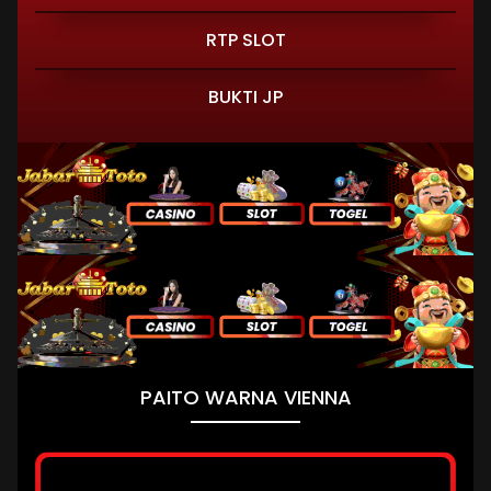
RTP SLOT
BUKTI JP
PAITO WARNA VIENNA