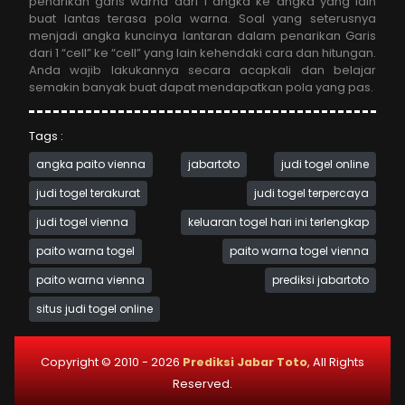
penarikan garis warna dari 1 angka ke angka yang lain
buat lantas terasa pola warna. Soal yang seterusnya
menjadi angka kuncinya lantaran dalam penarikan Garis
dari 1 “cell” ke “cell” yang lain kehendaki cara dan hitungan.
Anda wajib lakukannya secara acapkali dan belajar
semakin banyak buat dapat mendapatkan pola yang pas.
Tags :
angka paito vienna
jabartoto
judi togel online
judi togel terakurat
judi togel terpercaya
judi togel vienna
keluaran togel hari ini terlengkap
paito warna togel
paito warna togel vienna
paito warna vienna
prediksi jabartoto
situs judi togel online
Copyright © 2010 - 2026
Prediksi Jabar Toto
, All Rights
Reserved.