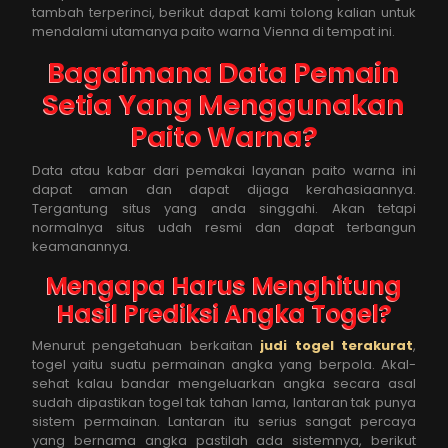
tambah terperinci, berikut dapat kami tolong kalian untuk
mendalami utamanya paito warna Vienna di tempat ini.
Bagaimana Data
Pemain
Setia Yang
Menggunakan
Paito Warna?
Data atau kabar dari pemakai layanan paito warna ini
dapat aman dan dapat dijaga kerahasiaannya.
Tergantung situs yang anda singgahi. Akan tetapi
normalnya situs udah resmi dan dapat terbangun
keamanannya.
Mengapa Harus
Menghitung
Hasil Prediksi Angka Togel?
Menurut pengetahuan berkaitan
judi togel terakurat
,
togel yaitu suatu permainan angka yang berpola. Akal-
sehat kalau bandar mengeluarkan angka secara asal
sudah dipastikan togel tak tahan lama, lantaran tak punya
sistem permainan. Lantaran itu serius sangat percaya
yang bernama angka pastilah ada sistemnya, berikut