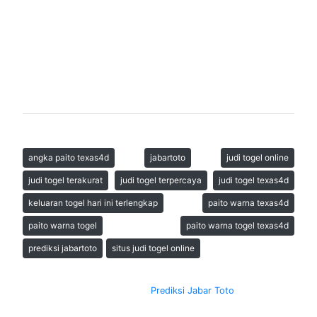
lain buat lantas terasa pola warna. Soal yang
seterusnya menjadi angka kuncinya lantaran
dalam penarikan Garis dari 1 “cell” ke “cell” yang
lain kehendaki cara dan hitungan. Anda wajib
lakukannya secara acapkali dan belajar semakin
banyak buat dapat mendapatkan pola yang pas.
Tags :
angka paito texas4d
jabartoto
judi togel online
judi togel terakurat
judi togel terpercaya
judi togel texas4d
keluaran togel hari ini terlengkap
paito warna texas4d
paito warna togel
paito warna togel texas4d
prediksi jabartoto
situs judi togel online
Copyright © 2010 - 2026
Prediksi Jabar Toto
, All Rights
Reserved.