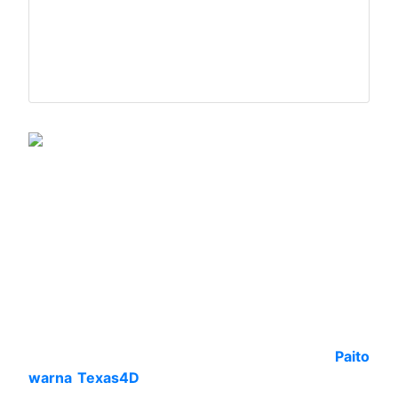
Paito Warna
Texas4D | Angka
Paito Texas4D
Terakurat
Siapa sih masih bermain togel Texas4D?
Paito
warna Texas4D
ini bisa menolong Anda mencari