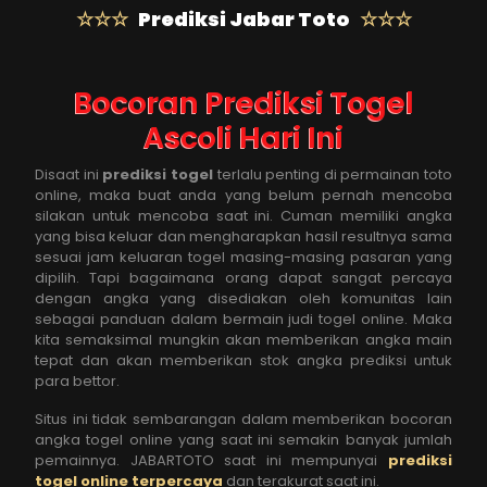
☆☆☆
Prediksi Jabar Toto
☆☆☆
Bocoran Prediksi Togel
Ascoli Hari Ini
Disaat ini
prediksi togel
terlalu penting di permainan toto
online, maka buat anda yang belum pernah mencoba
silakan untuk mencoba saat ini. Cuman memiliki angka
yang bisa keluar dan mengharapkan hasil resultnya sama
sesuai jam keluaran togel masing-masing pasaran yang
dipilih. Tapi bagaimana orang dapat sangat percaya
dengan angka yang disediakan oleh komunitas lain
sebagai panduan dalam bermain judi togel online. Maka
kita semaksimal mungkin akan memberikan angka main
tepat dan akan memberikan stok angka prediksi untuk
para bettor.
Situs ini tidak sembarangan dalam memberikan bocoran
angka togel online yang saat ini semakin banyak jumlah
pemainnya. JABARTOTO saat ini mempunyai
prediksi
togel online terpercaya
dan terakurat saat ini.