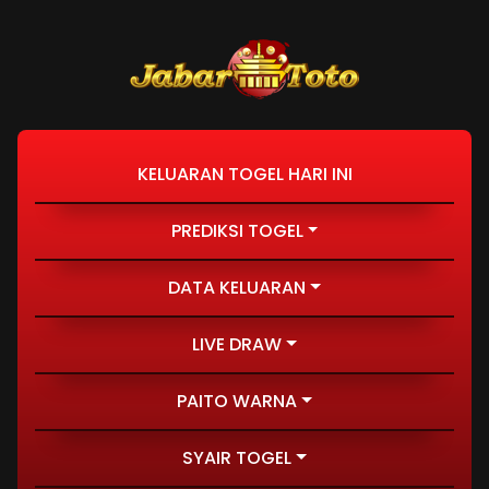
KELUARAN TOGEL HARI INI
PREDIKSI TOGEL
DATA KELUARAN
LIVE DRAW
PAITO WARNA
SYAIR TOGEL