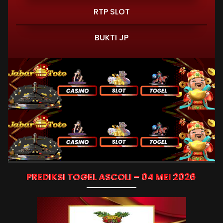
RTP SLOT
BUKTI JP
PREDIKSI TOGEL ASCOLI – 04 MEI 2026