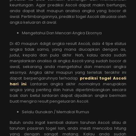
keuntungan. Agar prediksi Ascoli dapat makin berfungsi,
anda dapat lihat maupun analisa angka yang bocor di
awal. Pertimbangannya, prediksi togel Ascoli dikuasai oleh
angka keluaran di awal.
Mengetahui Dan Mencari Angka Ekornya
Di 4D maupun 4digit angka result Ascoli, ada 4 tipe status
angka tidak sama, yang mana diucapkan dengan as,
judul, kepala dan pula akhir. Nah, kalau anda sudah
menjalankan analisa di angka Ascoli yang sudah bocor di
awal, sekarang anda mengetahui dan mencari angka
ekornya. Angka akhir maupun yang terletak terakhir ini
dapat berpengaruhnya terhadap
prediksi togel Ascoli
hari ini
. Lantaran angka akhir normalnya merupakan
angka yang penting dan harus dipertimbangkan secara
baik dan betul lantaran dapat dijadikan angka bermain
buat mengira result pengeluaran Ascoli.
Selalu Gunakan / Memakai Rumus
Butuh anda ingat kembali dalam taruhan Ascoli atau di
taruhan pasaran togel lain, anda mesti mencoba hitung
yang dengan sangat matang. Kalau anda sudah