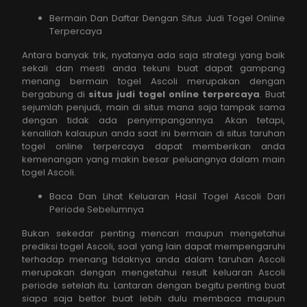
Bermain Dan Daftar Dengan Situs Judi Togel Online
Terpercaya
Antara banyak trik, nyatanya ada saja strategi yang baik
sekali dan mesti anda tekuni buat dapat gampang
menang bermain togel Ascoli merupakan dengan
bergabung di
situs judi togel online terpercaya
. Buat
sejumlah penjudi, main di situs mana saja tampak sama
dengan tidak ada penyimpangannya. Akan tetapi,
kenalilah kalaupun anda saat ini bermain di situs taruhan
togel online terpercaya dapat memberikan anda
kemenangan yang makin besar peluangnya dalam main
togel Ascoli.
Baca Dan Lihat Keluaran Hasil Togel Ascoli Dari
Periode Sebelumnya
Bukan sekedar penting mencari maupun mengetahui
prediksi togel Ascoli, soal yang lain dapat mempengaruhi
terhadap menang tidaknya anda dalam taruhan Ascoli
merupakan dengan mengetahui result keluaran Ascoli
periode setelah itu. Lantaran dengan begitu penting buat
siapa saja bettor buat lebih dulu membaca maupun