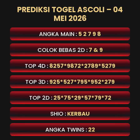
PREDIKSI TOGEL ASCOLI – 04
MEI 2026
ANGKA MAIN
:
5 2 7 9 8
COLOK BEBAS 2D
:
7 & 9
TOP 4D
:
8257*9872*2789*5279
TOP 3D
:
925*527*795*952*279
TOP 2D
:
25*75*29*57*79*72
SHIO
:
KERBAU
ANGKA TWINS
:
22