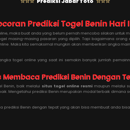
☆☆☆
Prediksi Jabar Toto
☆☆☆
ocoran Prediksi Togel Benin Hari I
online, maka buat anda yang belum pernah mencoba silakan untuk m
togel masing-masing pasaran yang dipilih. Tapi bagaimana orang
online. Maka kita semaksimal mungkin akan memberikan angka main
angka togel online yang saat ini semakin banyak jumlah pemai
s Membaca Prediksi Benin Dengan T
l Benin, baik melalui
situs togel online resmi
maupun melalui su
 baik. Mengetahui prediksi Benin merupakan modal terbaik diman
aca prediksi Benin dengan tepat yang akan bisa membuat anda b