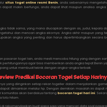
alui
situs togel online resmi Benin
, anda sebenarnya mengetahui
 dapat makin berfungsi, anda dapat lihat maupun analisa angka 
angka tidak sama, yang mana diucapkan dengan as, judul, kepala d
getahui dan mencari angka ekornya. Angka akhir maupun yang ter
rupakan angka yang penting dan harus dipertimbangkan secara ba
uhan pasaran togel lain, anda mesti mencoba hitung yang dengan s
knik perhitungannya agar bisa memberikan anda angka tepat Beni
mpang untuk membuat teknik dengan angka-angka terbaik.
eview
Prediksi Bocoran Togel Setiap Harin
a yang diinginkan setiap rekan togeller dalam menjalankan game
h dapat dimainkan melalui hp. Dengan demikian masalah ini dapat
komunitas akan berdiskusi tentang
bocoran togel hari ini
. Sekar
 toto hitam.
i di rekomendasikan buat siapa saja yang mencari data soal pasara