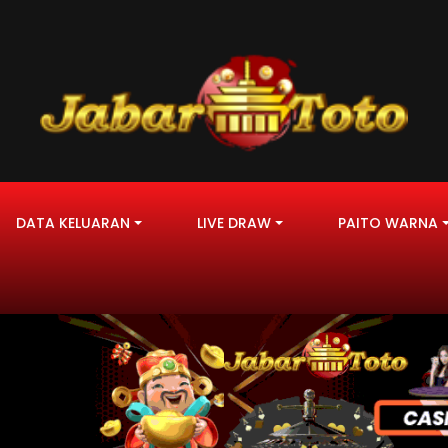
DATA KELUARAN
LIVE DRAW
PAITO WARNA