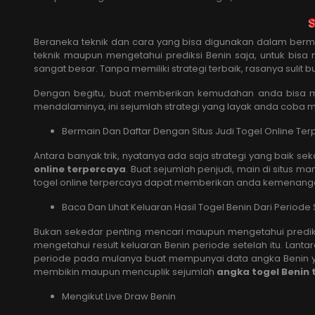
Beraneka teknik dan cara yang bisa digunakan dalam ber
teknik maupun mengetahui prediksi Benin saja, untuk bis
sangat besar. Tanpa memiliki strategi terbaik, rasanya sulit
Dengan begitu, buat memberikan kemudahan anda bisa me
mendalaminya, ini sejumlah strategi yang layak anda cob
Bermain Dan Daftar Dengan Situs Judi Togel Online Te
Antara banyak trik, nyatanya ada saja strategi yang baik
online terpercaya
. Buat sejumlah penjudi, main di situs 
togel online terpercaya dapat memberikan anda kemenanga
Baca Dan Lihat Keluaran Hasil Togel Benin Dari Period
Bukan sekedar penting mencari maupun mengetahui predik
mengetahui result keluaran Benin periode setelah itu. Lan
periode pada mulanya buat mempunyai data angka Benin ya
membikin maupun mencuplik sejumlah
angka togel Benin 
Mengikut Live Draw Benin