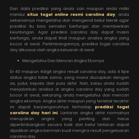
Dari data prediksi yang anda cari maupun anda miliki
melalui
situs togel online resmi carolina day
, anda
sebenarnya mengetahui dan mengenal betul teknik agar
prediksi itu bisa semakin berfungsi dan memberikan
keuntungan. Agar prediksi carolina day dapat makin
berfungsi, anda dapat lihat maupun analisa angka yang
bocor di awal. Pertimbangannya, prediksi togel carolina
day dikuasai oleh angka keluaran di awal.
Mengetahui Dan Mencari Angka Ekornya
Di 4D maupun 4digit angka result carolina day, ada 4 tipe
status angka tidak sama, yang mana diucapkan dengan
as, judul, kepala dan pula akhir. Nah, kalau anda sudah
menjalankan analisa di angka carolina day yang sudah
bocor di awal, sekarang anda mengetahui dan mencari
angka ekornya. Angka akhir maupun yang terletak terakhir
ini dapat berpengaruhnya terhadap
prediksi togel
carolina day hari ini
. Lantaran angka akhir normalnya
merupakan angka yang penting dan harus
dipertimbangkan secara baik dan betul lantaran dapat
dijadikan angka bermain buat mengira result pengeluaran
carolina day.