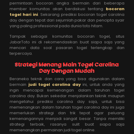
permintaan bocoran angka bermain dari beberapa
member komunitas akan berdiskusi tentang
bocoran
togel hari ini
. Sekarang prediksi bocoran togel carolina
day dengan tepat dari sejumlah pakar dan pencipta syair
yang paling professional pada dunia toto hitam.
Tampak sebagai komunitas bocoran togel, situs
JabarToto ini di rekomendasikan buat siapa saja yang
mencari data soal pasaran togel terlengkap dan
terpercaya.
Strategi Menang Main
Togel
Carolina
Day Dengan Mudah
Beraneka teknik dan cara yang bisa digunakan dalam
bermain
judi
togel carolina day
ini, untuk anda yang
ingin mencapai kemenangan dalam taruhan togel
carolina day. Bukan sekedar menjalankan teknik maupun
mengetahui prediksi carolina day saja, untuk bisa
memenangkan dalam taruhan togel carolina day ini juga
memerlukan strategi dan trik tepat agar peluang
kemenangannya menjadi sangat besar. Tanpa memiliki
strategi terbaik, rasanya sulit buat siapa saja
memenangkan permainan judi togel online.