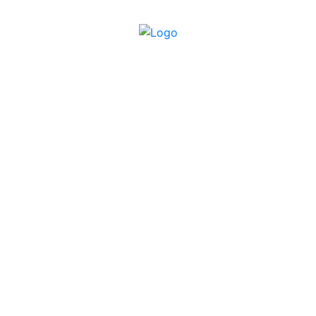
Keluaran Togel Hari Ini
Prediksi Togel
Data Keluaran
Live Draw
Paito Warna
Syair Togel
RTP Slot
Bukti JP