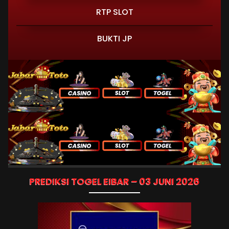
RTP SLOT
BUKTI JP
PREDIKSI TOGEL EIBAR – 03 JUNI 2026