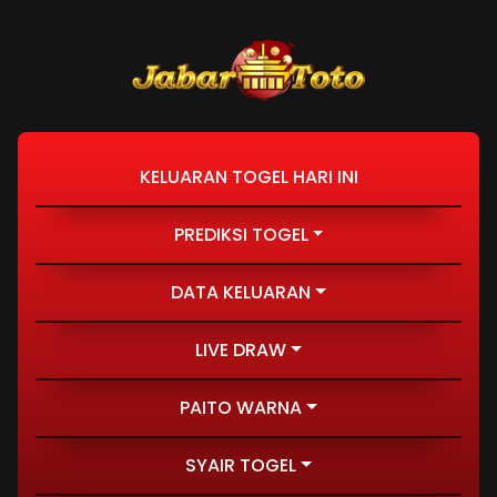
KELUARAN TOGEL HARI INI
PREDIKSI TOGEL
DATA KELUARAN
LIVE DRAW
PAITO WARNA
SYAIR TOGEL