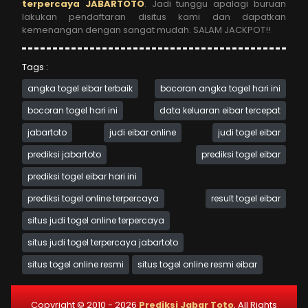
terpercaya JABARTOTO
. Jadi tunggu apalagi buruan
lakukan pendaftaran disitus kami dan dapatkan
kemenangan dengan sangat mudah. SALAM JACKPOT!!
Tags :
angka togel eibar terbaik
bocoran angka togel hari ini
bocoran togel hari ini
data keluaran eibar tercepat
jabartoto
judi eibar online
judi togel eibar
prediksi jabartoto
prediksi togel eibar
prediksi togel eibar hari ini
prediksi togel online terpercaya
result togel eibar
situs judi togel online terpercaya
situs judi togel terpercaya jabartoto
situs togel online resmi
situs togel online resmi eibar
Copyright © 2010 - 2026
Prediksi Jabar Toto
, All Rights