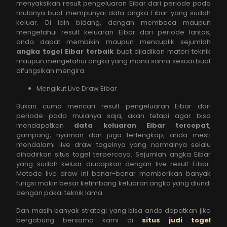
menyaksikan result pengeluaran Eibar dari periode pada
mulanya buat mempunyai data angka Eibar yang sudah
keluar. Di lain bidang, dengan membaca maupun
mengetahui result keluaran Eibar dari periode lantas,
anda dapat membikin maupun mencuplik sejumlah
angka togel Eibar terbaik
buat dijadikan materi teknik
maupun mengetahui angka yang mana sama sesuai buat
difungsikan mengira.
Mengikut Live Draw Eibar
Bukan cuma mencari result pengeluaran Eibar dari
periode pada mulanya saja, akan tetapi agar bisa
mendapatkan
data keluaran Eibar
ter
cepat
,
gampang, nyaman dan juga terlengkap, anda mesti
mendalami live draw togelnya yang normalnya selalu
dihadirkan situs togel terpercaya. Sejumlah angka Eibar
yang sudah keluar diucapkan dengan live result Eibar.
Metode live draw ini benar-benar memberikan banyak
fungsi makin besar ketimbang keluaran angka yang diundi
dengan pakai teknik lama.
Dan masih banyak strategi yang bisa anda dapatkan jika
bergabung bersama kami di
situs judi togel