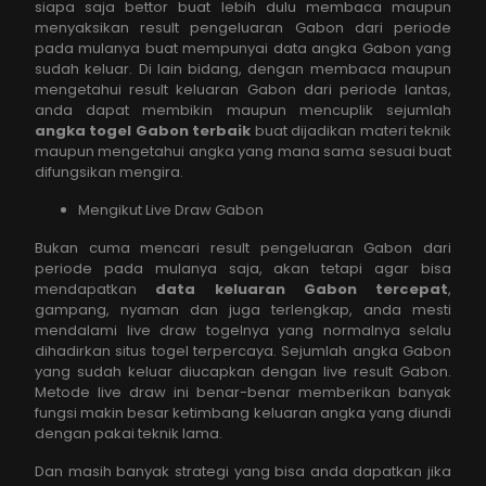
siapa saja bettor buat lebih dulu membaca maupun
menyaksikan result pengeluaran Gabon dari periode
pada mulanya buat mempunyai data angka Gabon yang
sudah keluar. Di lain bidang, dengan membaca maupun
mengetahui result keluaran Gabon dari periode lantas,
anda dapat membikin maupun mencuplik sejumlah
angka togel Gabon terbaik
buat dijadikan materi teknik
maupun mengetahui angka yang mana sama sesuai buat
difungsikan mengira.
Mengikut Live Draw Gabon
Bukan cuma mencari result pengeluaran Gabon dari
periode pada mulanya saja, akan tetapi agar bisa
mendapatkan
data keluaran Gabon
ter
cepat
,
gampang, nyaman dan juga terlengkap, anda mesti
mendalami live draw togelnya yang normalnya selalu
dihadirkan situs togel terpercaya. Sejumlah angka Gabon
yang sudah keluar diucapkan dengan live result Gabon.
Metode live draw ini benar-benar memberikan banyak
fungsi makin besar ketimbang keluaran angka yang diundi
dengan pakai teknik lama.
Dan masih banyak strategi yang bisa anda dapatkan jika