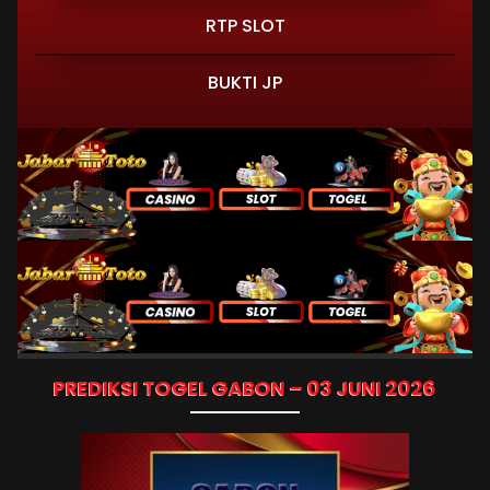
RTP SLOT
BUKTI JP
PREDIKSI TOGEL GABON – 03 JUNI 2026