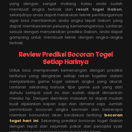
yang dengan sangat matang. Kalau anda sudah
membuat angka terbaik dari
result togel Gabon
,
selanjutnya anda dapat melakukan teknik perhitungannya
agar bisa memberikan anda angka tepat Gabon yang
dapat membesarkan peluang kemenangannya. Lantaran
sesuai dengan menyaksikan prediksi Gabon, anda dapat
gampang untuk membuat teknik dengan angka-angka
terbaik.
Review
Prediksi Bocoran Togel
Setiap Harinya
Untuk bisa memperoleh kemenangan dengan prediksi
tentunya yang diinginkan setiap rekan togeller dalam
menjalankan game togel adalah angka yang akurat.
Lantaran sekarang banyak tipe game judi yang dari
dahulu sampai saat ini dan sudah dapat dimainkan
melalui hp. Dengan demikian masalah ini dapat mudah
buat dijalankan kapan saja dan dimana saja. Jumlah
permintaan bocoran angka bermain dari beberapa
member komunitas akan berdiskusi tentang
bocoran
togel hari ini
. Sekarang prediksi bocoran togel Gabon
dengan tepat dari sejumlah pakar dan pencipta syair
yang paling professional pada dunia toto hitam.