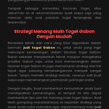
Tampak sebagai komunitas bocoran togel, situs
JabarToto ini di rekomendasikan buat siapa saja yang
mencari data soal pasaran togel terlengkap dan
terpercaya.
Strategi Menang Main
Togel
Gabon
Dengan Mudah
Beraneka teknik dan cara yang bisa digunakan dalam
bermain
judi
togel Gabon
ini, untuk anda yang ingin
mencapai kemenangan dalam taruhan togel Gabon.
Bukan sekedar menjalankan teknik maupun mengetahui
prediksi Gabon saja, untuk bisa memenangkan dalam
taruhan togel Gabon ini juga memerlukan strategi dan trik
tepat agar peluang kemenangannya menjadi sangat
besar. Tanpa memiliki strategi terbaik, rasanya sulit buat
siapa saja memenangkan permainan judi togel online.
Dengan begitu, buat memberikan kemudahan anda bisa
mendapatkan kemenangan, di tempat ini kita dapat
memberikan tips dan trik menang main togel Gabon. Buat
lebih gampang mendalaminya, ini sejumlah strategi yang
layak anda coba memakai agar dapat menang main
judi