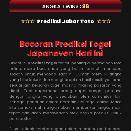
ANGKA TWINS
:
88
☆☆☆
Prediksi Jabar Toto
☆☆☆
Bocoran Prediksi Togel
Japaneven Hari Ini
Disaat ini
prediksi togel
terlalu penting di permainan toto
online, maka buat anda yang belum pernah mencoba
silakan untuk mencoba saat ini. Cuman memiliki angka
yang bisa keluar dan mengharapkan hasil resultnya sama
sesuai jam keluaran togel masing-masing pasaran yang
dipilih. Tapi bagaimana orang dapat sangat percaya
dengan angka yang disediakan oleh komunitas lain
sebagai panduan dalam bermain judi togel online. Maka
kita semaksimal mungkin akan memberikan angka main
tepat dan akan memberikan stok angka prediksi untuk
para bettor.
Situs ini tidak sembarangan dalam memberikan bocoran