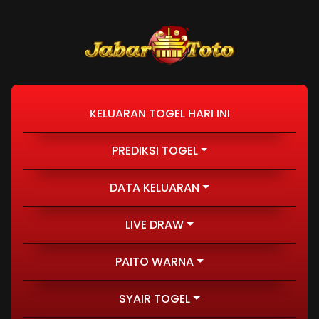
KELUARAN TOGEL HARI INI
PREDIKSI TOGEL
DATA KELUARAN
LIVE DRAW
PAITO WARNA
SYAIR TOGEL