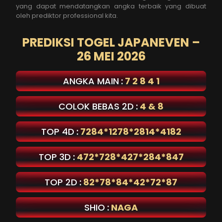
yang dapat mendatangkan angka terbaik yang dibuat
oleh prediktor professional kita.
PREDIKSI TOGEL JAPANEVEN –
26 MEI 2026
ANGKA MAIN
:
7 2 8 4 1
COLOK BEBAS 2D
:
4 & 8
TOP 4D
:
7284*1278*2814*4182
TOP 3D
:
472*728*427*284*847
TOP 2D
:
82*78*84*42*72*87
SHIO
:
NAGA