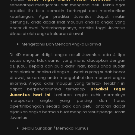
sebenarnya mengetahui dan mengenal betul teknik agar
prediksi itu bisa semakin berfungsi dan memberikan
keuntungan. Agar prediksi Juventus dapat makin
berfungsi, anda dapat lihat maupun analisa angka yang
bocor di awal. Pertimbangannya, prediksi togel Juventus
dikuasai oleh angka keluaran di awal.
Mengetahui Dan Mencari Angka Ekornya
Di 4D maupun 4digit angka result Juventus, ada 4 tipe
status angka tidak sama, yang mana diucapkan dengan
as, judul, kepala dan pula akhir. Nah, kalau anda sudah
menjalankan analisa di angka Juventus yang sudah bocor
di awal, sekarang anda mengetahui dan mencari angka
ekornya. Angka akhir maupun yang terletak terakhir ini
dapat berpengaruhnya terhadap
prediksi togel
Juventus hari ini
. Lantaran angka akhir normalnya
merupakan angka yang penting dan harus
dipertimbangkan secara baik dan betul lantaran dapat
dijadikan angka bermain buat mengira result pengeluaran
Juventus.
Selalu Gunakan / Memakai Rumus