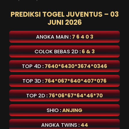
PREDIKSI TOGEL JUVENTUS – 03
JUNI 2026
ANGKA MAIN
:
7 6 4 0 3
COLOK BEBAS 2D
:
6 & 3
TOP 4D
:
7640*6430*3674*0346
TOP 3D
:
764*067*640*407*076
TOP 2D
:
76*06*67*64*46*70
SHIO
:
ANJING
ANGKA TWINS
:
44