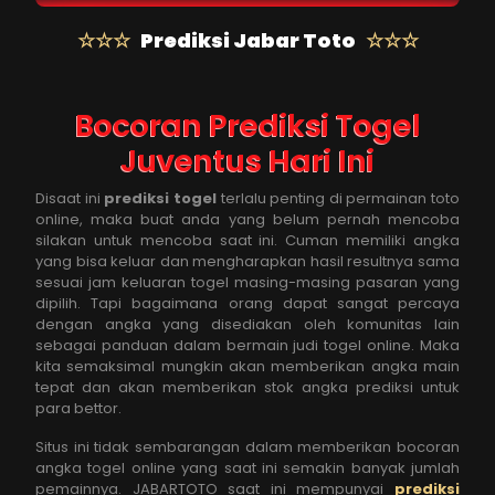
☆☆☆
Prediksi Jabar Toto
☆☆☆
Bocoran Prediksi Togel
Juventus Hari Ini
Disaat ini
prediksi togel
terlalu penting di permainan toto
online, maka buat anda yang belum pernah mencoba
silakan untuk mencoba saat ini. Cuman memiliki angka
yang bisa keluar dan mengharapkan hasil resultnya sama
sesuai jam keluaran togel masing-masing pasaran yang
dipilih. Tapi bagaimana orang dapat sangat percaya
dengan angka yang disediakan oleh komunitas lain
sebagai panduan dalam bermain judi togel online. Maka
kita semaksimal mungkin akan memberikan angka main
tepat dan akan memberikan stok angka prediksi untuk
para bettor.
Situs ini tidak sembarangan dalam memberikan bocoran
angka togel online yang saat ini semakin banyak jumlah
pemainnya. JABARTOTO saat ini mempunyai
prediksi