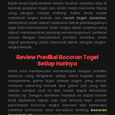
Butuh anda ingat kembali dalam taruhan Juventus atau di
taruhan pasaran togel lain, anda mesti mencoba hitung
yang dengan sangat matang. Kalau anda sudah
membuat angka terbaik dari
result togel Juventus
,
selanjutnya anda dapat melakukan teknik perhitungannya
agar bisa memberikan anda angka tepat Juventus yang
dapat membesarkan peluang kemenangannya. Lantaran
sesuai dengan menyaksikan prediksi Juventus, anda
dapat gampang untuk membuat teknik dengan angka-
angka terbaik.
Review
Prediksi Bocoran Togel
Setiap Harinya
Untuk bisa memperoleh kemenangan dengan prediksi
tentunya yang diinginkan setiap rekan togeller dalam
menjalankan game togel adalah angka yang akurat.
Lantaran sekarang banyak tipe game judi yang dari
dahulu sampai saat ini dan sudah dapat dimainkan
melalui hp. Dengan demikian masalah ini dapat mudah
buat dijalankan kapan saja dan dimana saja. Jumlah
permintaan bocoran angka bermain dari beberapa
member komunitas akan berdiskusi tentang
bocoran
togel hari ini
. Sekarang prediksi bocoran togel Juventus