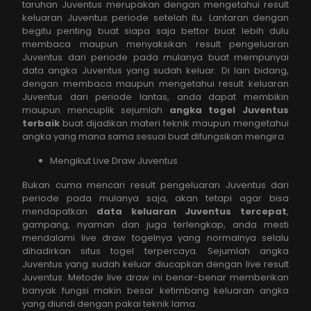
taruhan Juventus merupakan dengan mengetahui result
keluaran Juventus periode setelah itu. Lantaran dengan
begitu penting buat siapa saja bettor buat lebih dulu
membaca maupun menyaksikan result pengeluaran
Juventus dari periode pada mulanya buat mempunyai
data angka Juventus yang sudah keluar. Di lain bidang,
dengan membaca maupun mengetahui result keluaran
Juventus dari periode lantas, anda dapat membikin
maupun mencuplik sejumlah
angka togel Juventus
terbaik
buat dijadikan materi teknik maupun mengetahui
angka yang mana sama sesuai buat difungsikan mengira.
Mengikut Live Draw Juventus
Bukan cuma mencari result pengeluaran Juventus dari
periode pada mulanya saja, akan tetapi agar bisa
mendapatkan
data keluaran Juventus
ter
cepat
,
gampang, nyaman dan juga terlengkap, anda mesti
mendalami live draw togelnya yang normalnya selalu
dihadirkan situs togel terpercaya. Sejumlah angka
Juventus yang sudah keluar diucapkan dengan live result
Juventus. Metode live draw ini benar-benar memberikan
banyak fungsi makin besar ketimbang keluaran angka
yang diundi dengan pakai teknik lama.