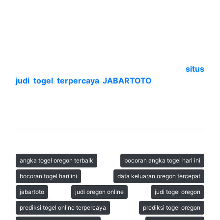
keluar diucapkan dengan live result oregon.
Metode live draw ini benar-benar memberikan
banyak fungsi makin besar ketimbang keluaran
angka yang diundi dengan pakai teknik lama.
Dan masih banyak strategi yang bisa anda
dapatkan jika bergabung bersama kami di
situs
judi togel terpercaya JABARTOTO
. Jadi tunggu
apalagi buruan lakukan pendaftaran disitus kami
dan dapatkan kemenangan dengan sangat mudah.
SALAM JACKPOT!!
Tags :
angka togel oregon terbaik
bocoran angka togel hari ini
bocoran togel hari ini
data keluaran oregon tercepat
jabartoto
judi oregon online
judi togel oregon
prediksi togel online terpercaya
prediksi togel oregon