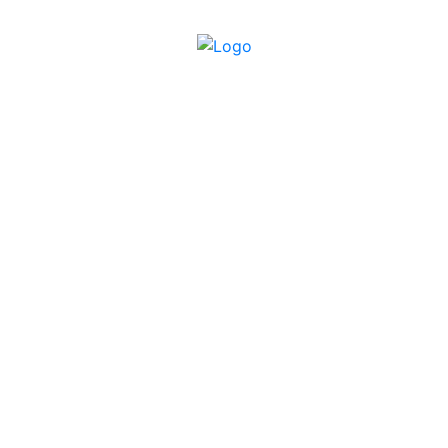
Keluaran Togel Hari Ini
Prediksi Togel
Data Keluaran
Live Draw
Paito Warna
Syair Togel
RTP Slot
Bukti JP