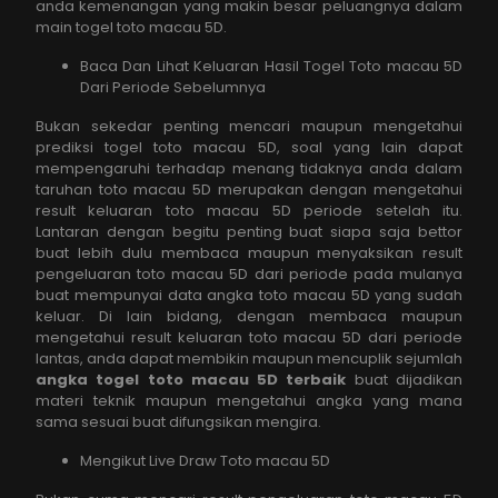
anda kemenangan yang makin besar peluangnya dalam
main togel toto macau 5D.
Baca Dan Lihat Keluaran Hasil Togel Toto macau 5D
Dari Periode Sebelumnya
Bukan sekedar penting mencari maupun mengetahui
prediksi togel toto macau 5D, soal yang lain dapat
mempengaruhi terhadap menang tidaknya anda dalam
taruhan toto macau 5D merupakan dengan mengetahui
result keluaran toto macau 5D periode setelah itu.
Lantaran dengan begitu penting buat siapa saja bettor
buat lebih dulu membaca maupun menyaksikan result
pengeluaran toto macau 5D dari periode pada mulanya
buat mempunyai data angka toto macau 5D yang sudah
keluar. Di lain bidang, dengan membaca maupun
mengetahui result keluaran toto macau 5D dari periode
lantas, anda dapat membikin maupun mencuplik sejumlah
angka togel toto macau 5D terbaik
buat dijadikan
materi teknik maupun mengetahui angka yang mana
sama sesuai buat difungsikan mengira.
Mengikut Live Draw Toto macau 5D