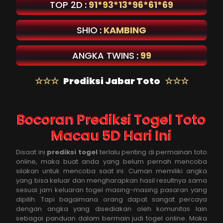
TOP 2D
:
91*93*13*96*61*69
SHIO
:
KAMBING
ANGKA TWINS
:
99
☆☆☆
Prediksi Jabar Toto
☆☆☆
Bocoran Prediksi Togel Toto
Macau 5D Hari Ini
Disaat ini
prediksi togel
terlalu penting di permainan toto
online, maka buat anda yang belum pernah mencoba
silakan untuk mencoba saat ini. Cuman memiliki angka
yang bisa keluar dan mengharapkan hasil resultnya sama
sesuai jam keluaran togel masing-masing pasaran yang
dipilih. Tapi bagaimana orang dapat sangat percaya
dengan angka yang disediakan oleh komunitas lain
sebagai panduan dalam bermain judi togel online. Maka