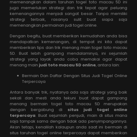
memenangkan dalam taruhan togel toto macau 5D ini
juga memerlukan strategi dan trik tepat agar peluang
kemenangannya menjadi sangat besar. Tanpa memiliki
strategi terbaik, rasanya sulit buat siapa saja
memenangkan permainan judi togel online.
Dengan begitu, buat memberikan kemudahan anda bisa
mendapatkan kemenangan, di tempat ini kita dapat
memberikan tips dan trik menang main togel toto macau
5D. Buat lebih gampang mendalaminya, ini sejumlah
strategi yang layak anda coba memakai agar dapat
menang main
judi toto macau 5D online
, antara lain:
Bermain Dan Daftar Dengan Situs Judi Togel Online
Terpercaya
Antara banyak trik, nyatanya ada saja strategi yang baik
sekali dan mesti anda tekuni buat dapat gampang
menang bermain togel toto macau 5D merupakan
dengan bergabung di
situs judi togel online
terpercaya
. Buat sejumlah penjudi, main di situs mana
saja tampak sama dengan tidak ada penyimpangannya.
Akan tetapi, kenalilah kalaupun anda saat ini bermain di
situs taruhan togel online terpercaya dapat memberikan