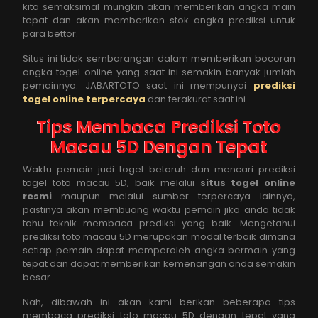
kita semaksimal mungkin akan memberikan angka main
tepat dan akan memberikan stok angka prediksi untuk
para bettor.
Situs ini tidak sembarangan dalam memberikan bocoran
angka togel online yang saat ini semakin banyak jumlah
pemainnya. JABARTOTO saat ini mempunyai
prediksi
togel online terpercaya
dan terakurat saat ini.
Tips Membaca Prediksi Toto
Macau 5D Dengan Tepat
Waktu pemain judi togel betaruh dan mencari prediksi
togel toto macau 5D, baik melalui
situs togel online
resmi
maupun melalui sumber terpercaya lainnya,
pastinya akan membuang waktu pemain jika anda tidak
tahu teknik membaca prediksi yang baik. Mengetahui
prediksi toto macau 5D merupakan modal terbaik dimana
setiap pemain dapat memperoleh angka bermain yang
tepat dan dapat memberikan kemenangan anda semakin
besar
Nah, dibawah ini akan kami berikan beberapa tips
membaca prediksi toto macau 5D dengan tepat yang