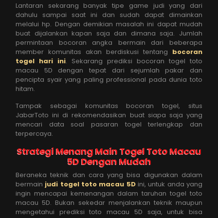
Lantaran sekarang banyak tipe game judi yang dari
dahulu sampai saat ini dan sudah dapat dimainkan
melalui hp. Dengan demikian masalah ini dapat mudah
buat dijalankan kapan saja dan dimana saja. Jumlah
permintaan bocoran angka bermain dari beberapa
member komunitas akan berdiskusi tentang
bocoran
togel hari ini
. Sekarang prediksi bocoran togel toto
macau 5D dengan tepat dari sejumlah pakar dan
pencipta syair yang paling professional pada dunia toto
hitam.
Tampak sebagai komunitas bocoran togel, situs
JabarToto ini di rekomendasikan buat siapa saja yang
mencari data soal pasaran togel terlengkap dan
terpercaya.
Strategi Menang Main
Togel
Toto Macau
5D Dengan Mudah
Beraneka teknik dan cara yang bisa digunakan dalam
bermain
judi
togel toto macau 5D
ini, untuk anda yang
ingin mencapai kemenangan dalam taruhan togel toto
macau 5D. Bukan sekedar menjalankan teknik maupun
mengetahui prediksi toto macau 5D saja, untuk bisa